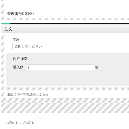
管理番号010587
注文
度数：
現在庫数:
－
購入数：
個
返品についての詳細はこちら
お店のトップへ戻る