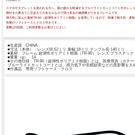
スマホやタブレットを使われる方へ、眼の疲れを軽減するブルーライトカットコート付きレン
脚付きの鼻当てに芯金入りの先セルなので掛け具合の微調整ができるフレームです。
弾力性に富んだ素材TR-90（超弾性ポリアミド樹脂）を使用しているので、軽量で耐久性・柔
布製のソフトケースとクロス付きです。
度数は5段階。ご利用度数をお選びください。
■生産国 CHINA
■寸法（本体） レンズ径:52ミリ 鼻幅:18ミリ テンプル長:140ミリ
■素材 フレーム:超弾性ポリアミド樹脂（TR-90） レンズ:プラスチック
■重量（g） 14
■その他仕様 TR-90（超弾性ポリアミド樹脂）とは、医療用具（カ
ブルーライトカットコートとは、視力低下や安眠妨害などの悪影響を人
■付属品 専用ソフトケース・クロス