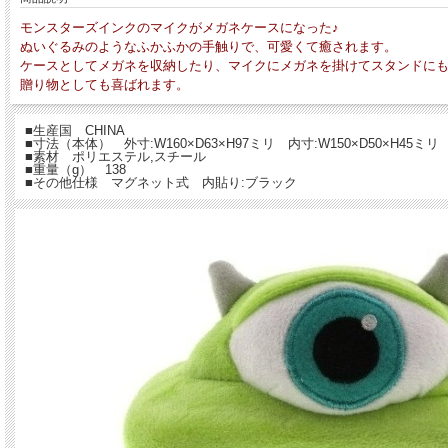
モンスターズインクのマイクがメガネケースになった♪
ぬいぐるみのようなふかふかの手触りで、可愛くて癒されます。
ケースとしてメガネを収納したり、マイクにメガネを掛けてスタンドにもな
贈り物としても喜ばれます。
■生産国 CHINA
■寸法（本体） 外寸:W160×D63×H97ミリ 内寸:W150×D50×H45ミリ
■素材 ポリエステル,スチール
■重量（g） 138
■その他仕様 マグネット式 内貼り:ブラック