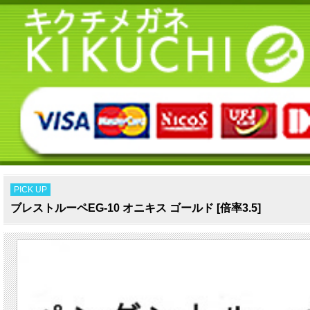
PICK UP
ブレストルーペEG‐10 オニキス ゴールド [倍率3.5]