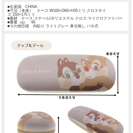
■生産国 CHINA
■寸法（本体） ケース:W160×D60×H35ミリ,クロスサイ
ズ:150×175ミリ
■素材 ケース:スチール/ポリエステル クロス:マイクロファイバー
■重量（g） 95
■その他仕様 内貼り:ライトグレー 鼻当無し バネ式