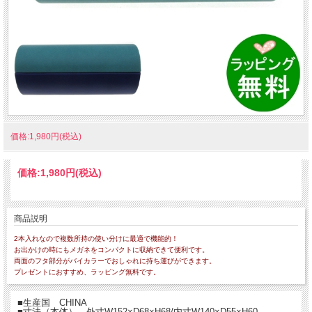
価格:1,980円(税込)
価格:
1,980円
(税込)
商品説明
2本入れなので複数所持の使い分けに最適で機能的！
お出かけの時にもメガネをコンパクトに収納できて便利です。
両面のフタ部分がバイカラーでおしゃれに持ち運びができます。
プレゼントにおすすめ、ラッピング無料です。
■生産国 CHINA
■寸法（本体） 外寸W152×D68×H68/内寸W140×D55×H60