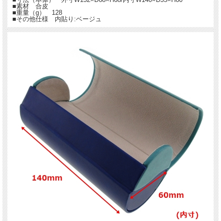
■素材 合皮
■重量（g） 128
■その他仕様 内貼り:ベージュ