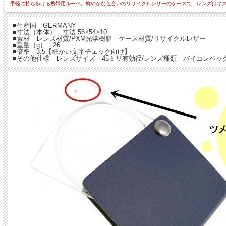
手軽に持ち歩ける携帯用ルーペ。鮮やかな色合いのリサイクルレザーのケースで、レンズはキ
■生産国 GERMANY
■寸法（本体） 寸法:56×54×10
■素材 レンズ材質/PXM光学樹脂 ケース材質/リサイクルレザー
■重量（g） 26
■倍率 3.5【細かい文字チェック向け】
■その他仕様 レンズサイズ 45ミリ有効径/レンズ種類 バイコンベッ