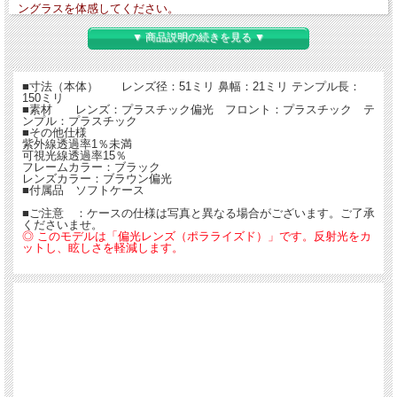
ングラスを体感してください。
▼ 商品説明の続きを見る ▼
【送料無料】
■寸法（本体） レンズ径：51ミリ 鼻幅：21ミリ テンプル長：
150ミリ
■素材 レンズ：プラスチック偏光 フロント：プラスチック テ
ンプル：プラスチック
■その他仕様
紫外線透過率1％未満
可視光線透過率15％
フレームカラー：ブラック
レンズカラー：ブラウン偏光
■付属品 ソフトケース
■ご注意 ：ケースの仕様は写真と異なる場合がございます。ご了承
くださいませ。
◎ このモデルは「偏光レンズ（ポラライズド）」です。反射光をカ
ットし、眩しさを軽減します。