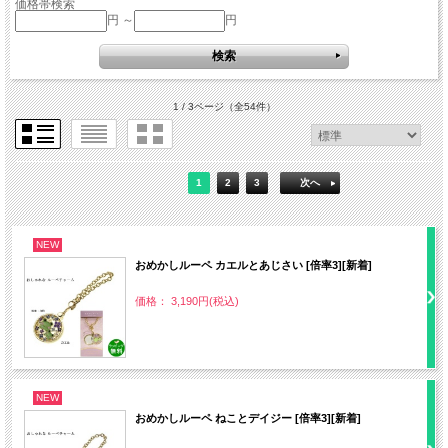
価格帯検索
円 ～
円
1 / 3ページ
（全54件）
1
2
3
次へ
NEW
おめかしルーペ カエルとあじさい [倍率3][新着]
価格： 3,190円(税込)
NEW
おめかしルーペ ねことデイジー [倍率3][新着]