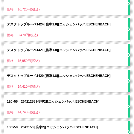
価格： 16,720円(税込)
デスクトップルーペ1424 [倍率1.8][エッシェンバッハ ESCHENBACH]
価格： 8,470円(税込)
デスクトップルーペ1421 [倍率1.8][エッシェンバッハ ESCHENBACH]
価格： 15,950円(税込)
デスクトップルーペ1420 [倍率1.8][エッシェンバッハ ESCHENBACH]
価格： 14,410円(税込)
120×55 26421255 [倍率2][エッシェンバッハ ESCHENBACH]
価格： 14,740円(税込)
100×50 2642150 [倍率2][エッシェンバッハ ESCHENBACH]