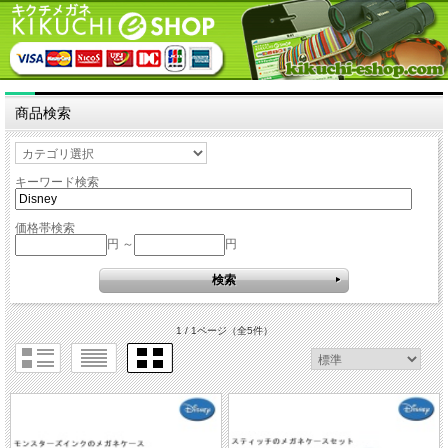
商品検索
キーワード検索
価格帯検索
円 ～
円
1 / 1ページ
（全5件）