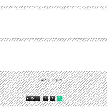
3 / 3ページ
（全60件）
前へ
1
2
3