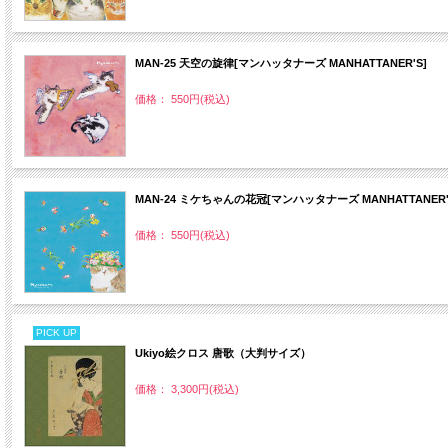
MAN‐25 天空の旋律[マンハッタナーズ MANHATTANER'S]
価格： 550円(税込)
MAN‐24 ミケちゃんの花冠[マンハッタナーズ MANHATTANER'
価格： 550円(税込)
PICK UP
Ukiyo絵クロス 唐歌（大判サイズ）
価格： 3,300円(税込)