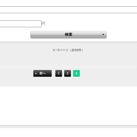
円
3 / 3ページ
（全60件）
前へ
1
2
3