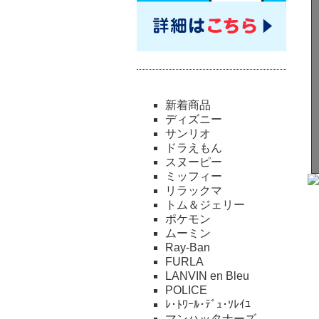
新着商品
ディズニー
サンリオ
ドラえもん
スヌーピー
ミッフィー
リラックマ
トム＆ジェリー
ポケモン
ムーミン
Ray-Ban
FURLA
LANVIN en Bleu
POLICE
ﾚ･ﾄﾜｰﾙ･ﾃﾞｭ･ｿﾚｲﾕ
マンハッタナーズ