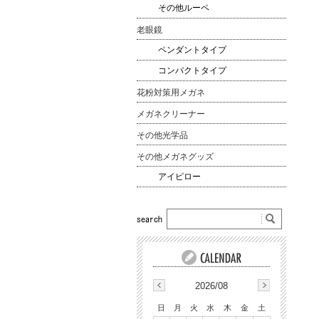
その他ルーペ
老眼鏡
ペンダントタイプ
コンパクトタイプ
花粉対策用メガネ
メガネクリーナー
その他光学品
その他メガネグッズ
アイピロー
2026/08
日
月
火
水
木
金
土