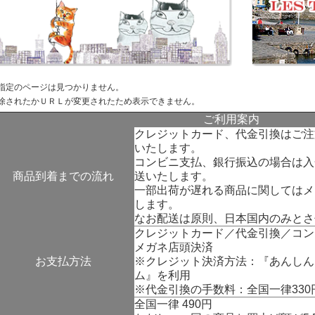
指定のページは見つかりません。
除されたかＵＲＬが変更されたため表示できません。
ご利用案内
クレジットカード、代金引換はご注
いたします。
コンビニ支払、銀行振込の場合は入
商品到着までの流れ
送いたします。
一部出荷が遅れる商品に関してはメ
します。
なお配送は原則、日本国内のみとさ
クレジットカード／代金引換／コン
メガネ店頭決済
お支払方法
※クレジット決済方法：『
あんしん
ム
』を利用
※代金引換の手数料：全国一律330
全国一律 490円