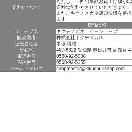
ただし、一回の商品お買上げ額が5,
送料について
送料は無料とさせていただきます。
また、キクチメガネ店頭決済を選択
ます。
店舗情報
ショップ名
キクチメガネ イーショップ
販売業者
株式会社キクチメガネ
販売責任者
半場 博哉
所在地
487-8622 愛知県 春日井市 高森台 4‐
電話番号
0568-92-5088
FAX番号
0568-92-5255
メールアドレス
shopmaster@kikuchi-eshop.com