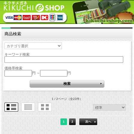
商品検索
キーワード検索
価格帯検索
円 ～
円
1 / 2ページ
（全23件）
1
2
次へ