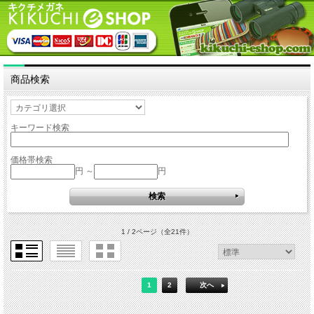
商品検索
キーワード検索
価格帯検索
円 ～
円
1 / 2ページ
（全21件）
1
2
次へ