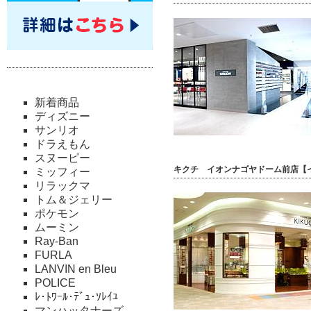
新着商品
ディズニー
サンリオ
ドラえもん
スヌーピー
キクチ イオンナゴヤドーム前店【
ミッフィー
リラックマ
トム＆ジェリー
ポケモン
ムーミン
Ray-Ban
FURLA
LANVIN en Bleu
POLICE
ﾚ･ﾄﾜｰﾙ･ﾃﾞｭ･ｿﾚｲﾕ
マンハッタナーズ