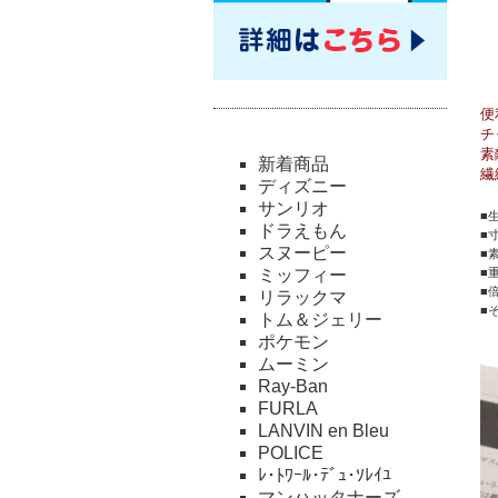
便
チ
素
新着商品
繊
ディズニー
サンリオ
■
ドラえもん
■
スヌーピー
■
ミッフィー
■
■
リラックマ
■
トム＆ジェリー
ポケモン
ムーミン
Ray-Ban
FURLA
LANVIN en Bleu
POLICE
ﾚ･ﾄﾜｰﾙ･ﾃﾞｭ･ｿﾚｲﾕ
マンハッタナーズ