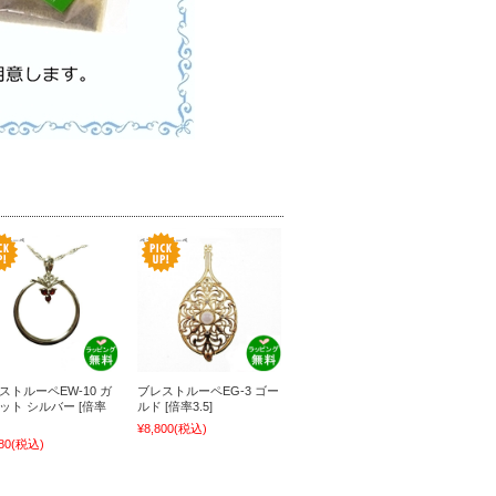
ストルーペEW‐10 ガ
ブレストルーペEG‐3 ゴー
ット シルバー [倍率
ルド [倍率3.5]
¥8,800
(税込)
80
(税込)