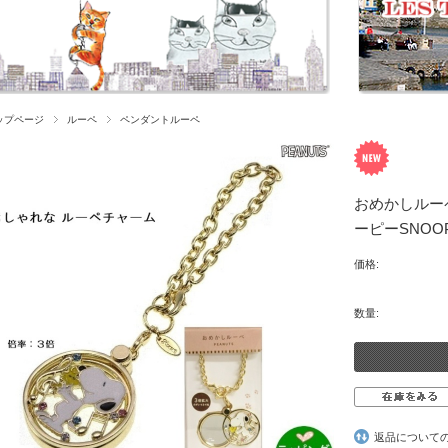
ップページ
ルーペ
ペンダントルーペ
おめかしルー
ーピーSNOOPY
価格:
数量:
返品について