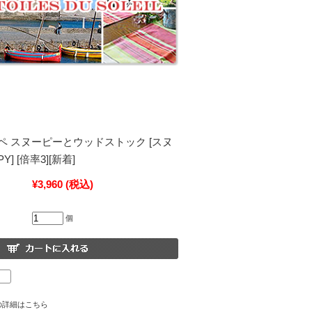
ペ スヌーピーとウッドストック [スヌ
] [倍率3][新着]
¥3,960
(税込)
個
の詳細はこちら