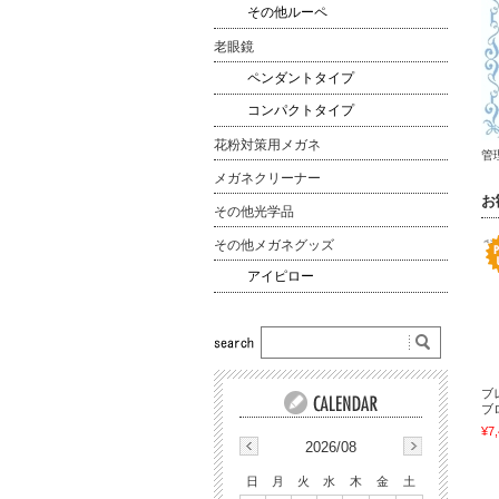
その他ルーペ
老眼鏡
ペンダントタイプ
コンパクトタイプ
花粉対策用メガネ
管理
メガネクリーナー
お
その他光学品
その他メガネグッズ
アイピロー
ブ
ブロ
¥7
2026/08
日
月
火
水
木
金
土