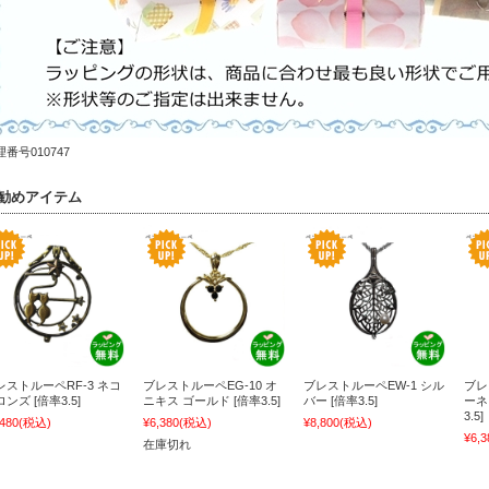
番号010747
勧めアイテム
レストルーペRF‐3 ネコ
ブレストルーペEG‐10 オ
ブレストルーペEW‐1 シル
ブレ
ンズ [倍率3.5]
ニキス ゴールド [倍率3.5]
バー [倍率3.5]
ーネ
3.5]
,480
(税込)
¥6,380
(税込)
¥8,800
(税込)
¥6,3
在庫切れ