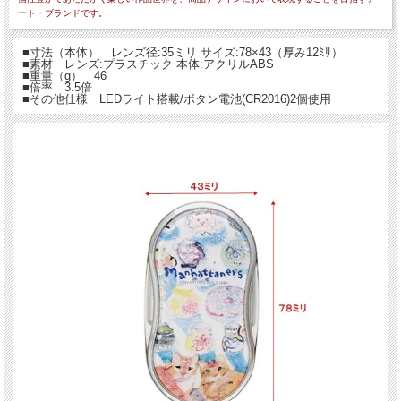
ート・ブランドです。
■寸法（本体） レンズ径:35ミリ サイズ:78×43（厚み12ﾐﾘ）
■素材 レンズ:プラスチック 本体:アクリルABS
■重量（g） 46
■倍率 3.5倍
■その他仕様 LEDライト搭載/ボタン電池(CR2016)2個使用