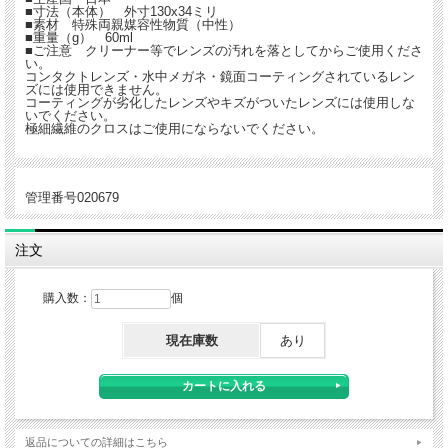
■寸法（本体） 外寸130x34ミリ
■素材 特殊両親媒容性物質（中性）
■重量（g） 60ml
■ご注意 クリーナー等でレンズの汚れを落としてからご使用くださ
い。
コンタクトレンズ・水中メガネ・鏡面コーティングされているレン
ズには使用できません。
コーティングが劣化したレンズやキズがついたレンズには使用しな
いでください。
極細繊維のクロスはご使用にならないでください。
管理番号020679
注文
購入数：
個
現在庫数
あり
返品についての詳細はこちら