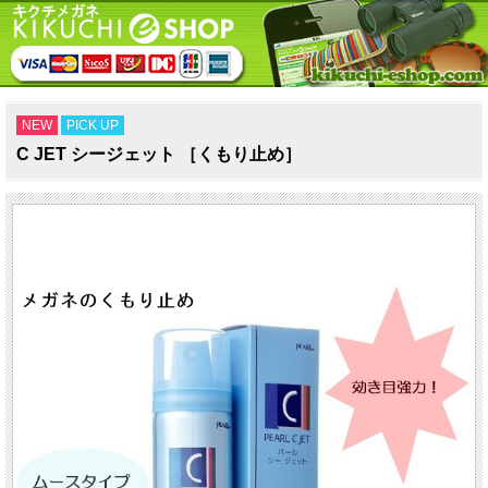
NEW
PICK UP
C JET シージェット ［くもり止め］