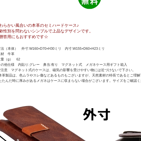
わらかい風合いの本革のセミハードケース♪
齢性別を問わないシンプルで上品なデザインです。
贈答用にもおすすめです☆
寸法（本体） 外寸:W160×D70×H30ミリ 内寸:W155×D60×H23ミリ
素材 牛革
重量（g） 62
その他仕様 内貼り:グレー 鼻当:有り マグネット式 メガネケース用ギフト箱入
ご注意 マグネット式のケースは、磁気の影響を受けやすい物には近づけないで下さい。
本革製品は、色ムラやスレ傷などあるものもございますが、天然素材の特長であるとご理解
たたんだ時に厚みがあるメガネはケースに収まらない場合がございます。サイズをご確認く