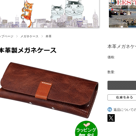
ップページ
メガネケース
本革
本革メガネケース
価格:
数量:
返品について