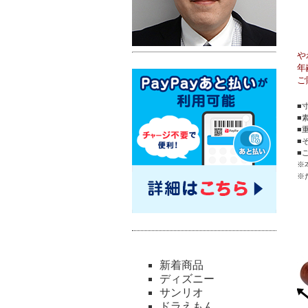
や
年
ご
■
■
■
■
■
※
※
新着商品
ディズニー
サンリオ
ドラえもん