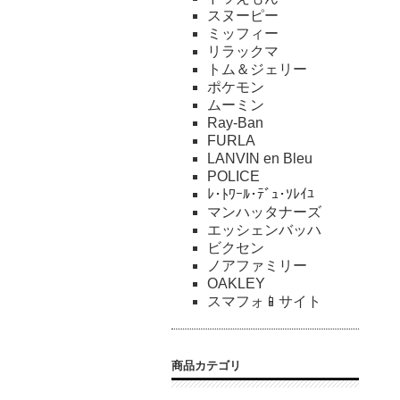
スヌーピー
ミッフィー
リラックマ
トム＆ジェリー
ポケモン
ムーミン
Ray-Ban
FURLA
LANVIN en Bleu
POLICE
ﾚ･ﾄﾜｰﾙ･ﾃﾞｭ･ｿﾚｲﾕ
マンハッタナーズ
エッシェンバッハ
ビクセン
ノアファミリー
OAKLEY
スマフォ📱サイト
商品カテゴリ