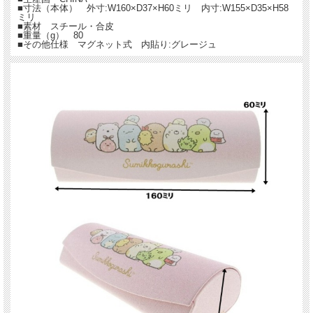
■寸法（本体） 外寸:W160×D37×H60ミリ 内寸:W155×D35×H58
ミリ
■素材 スチール・合皮
■重量（g） 80
■その他仕様 マグネット式 内貼り:グレージュ