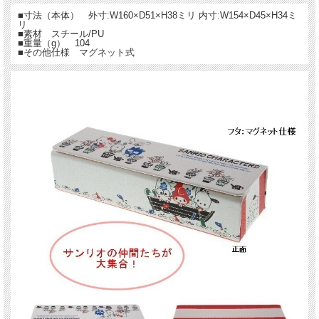
■寸法（本体） 外寸:W160×D51×H38ミリ 内寸:W154×D45×H34ミ
リ
■素材 スチール/PU
■重量（g） 104
■その他仕様 マグネット式