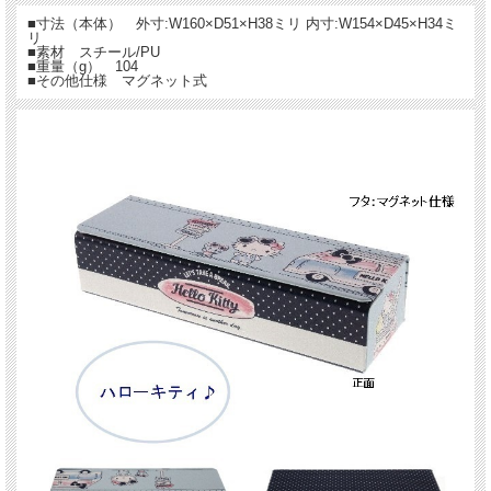
■寸法（本体） 外寸:W160×D51×H38ミリ 内寸:W154×D45×H34ミ
リ
■素材 スチール/PU
■重量（g） 104
■その他仕様 マグネット式