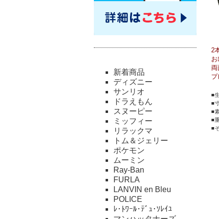
2
お
両
新着商品
プ
ディズニー
サンリオ
■
ドラえもん
■寸
スヌーピー
■
ミッフィー
■
■
リラックマ
トム＆ジェリー
ポケモン
ムーミン
Ray-Ban
FURLA
LANVIN en Bleu
POLICE
ﾚ･ﾄﾜｰﾙ･ﾃﾞｭ･ｿﾚｲﾕ
マンハッタナーズ