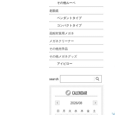
その他ルーペ
老眼鏡
ペンダントタイプ
コンパクトタイプ
花粉対策用メガネ
メガネクリーナー
その他光学品
その他メガネグッズ
アイピロー
2026/08
日
月
火
水
木
金
土