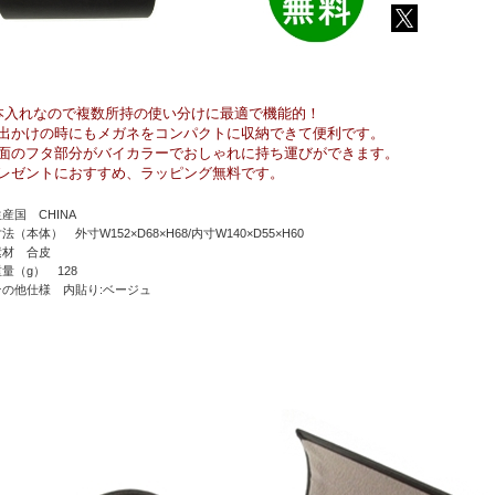
本入れなので複数所持の使い分けに最適で機能的！
出かけの時にもメガネをコンパクトに収納できて便利です。
面のフタ部分がバイカラーでおしゃれに持ち運びができます。
レゼントにおすすめ、ラッピング無料です。
生産国 CHINA
法（本体） 外寸W152×D68×H68/内寸W140×D55×H60
素材 合皮
重量（g） 128
その他仕様 内貼り:ベージュ