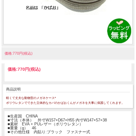
価格:770円(税込)
価格:
770円
(税込)
商品説明
軽くて丈夫な動物型のメガネケース*
ポリウレタンでできた立体的なカバのかばおくんがメガネを大事に保護してくれます。
■生産国 CHINA
■寸法（本体） 外寸W157×D67×H55 内寸W147×57×38
■素材 EVA + PUレザー（ポリウレタン）
■重量（g） 46
■その他仕様 内貼り:ブラック ファスナー式