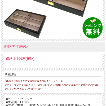
価格:9,900円(税込)
価格:
9,900円
(税込)
商品説明
6本のメガネをまとめて収納できるコレクションケース。
メガネ・サングラス以外にも、大切にしているお気に入りのジュエリーや時計などのコレ
クションBOXとしていかがですか？
■カラー：ブラック
■生産国 CHINA
■寸法（本体） 外寸350×220×60ミリ 1区分内寸:164×65×39