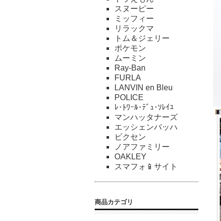
スヌーピー
ミッフィー
リラックマ
トム＆ジェリー
ポケモン
ムーミン
Ray-Ban
FURLA
LANVIN en Bleu
POLICE
ﾚ･ﾄﾜｰﾙ･ﾃﾞｭ･ｿﾚｲﾕ
マンハッタナーズ
エッシェンバッハ
ビクセン
ノアファミリー
OAKLEY
スマフォ📱サイト
商品カテゴリ