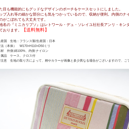
た目も機能的にもグッドなデザインのポーチをケースセットにしました。
ップ入れ等の細かな部分にも気をつかっているので、収納が便利。内側のナ
のがこぼれても大丈夫です。
地名の『ミニカリプソ』はレトワール・デュ・ソレイユ社社長アンリ・キン
【送料無料】
ております。
生産国 生地：フランス製/生産国：日本
寸法（本体） W170×H110×D50ミリ
素材 外側:綿100%、内側:ナイロン
付属品 ケース、クロス付
ご注意 生地の取り方によって、柄やカラーが画像と多少異なる場合がございますので、ご