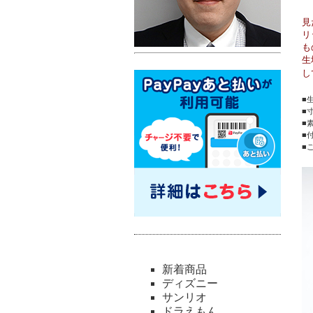
見
リ
も
生
し
■
■
■
■
■
新着商品
ディズニー
サンリオ
ドラえもん