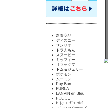
新着商品
ディズニー
サンリオ
ドラえもん
スヌーピー
ミッフィー
リラックマ
トム＆ジェリー
ポケモン
ムーミン
Ray-Ban
FURLA
LANVIN en Bleu
POLICE
ﾚ･ﾄﾜｰﾙ･ﾃﾞｭ･ｿﾚｲﾕ
マンハッタナーズ