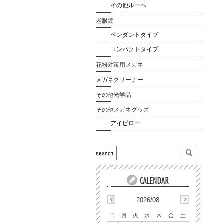
その他ルーペ
老眼鏡
ペンダントタイプ
コンパクトタイプ
花粉対策用メガネ
メガネクリーナー
その他光学品
その他メガネグッズ
アイピロー
2026/08
日
月
火
水
木
金
土