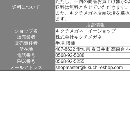
ただし、一回の商品お買上げ額が5,
送料について
送料は無料とさせていただきます。
また、キクチメガネ店頭決済を選択
ます。
店舗情報
ショップ名
キクチメガネ イーショップ
販売業者
株式会社キクチメガネ
販売責任者
半場 博哉
所在地
487-8622 愛知県 春日井市 高森台 4‐
電話番号
0568-92-5088
FAX番号
0568-92-5255
メールアドレス
shopmaster@kikuchi-eshop.com