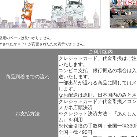
指定のページは見つかりません。
除されたかＵＲＬが変更されたため表示できません。
ご利用案内
クレジットカード、代金引換はご注
いたします。
コンビニ支払、銀行振込の場合は入
商品到着までの流れ
送いたします。
一部出荷が遅れる商品に関してはメ
します。
なお配送は原則、日本国内のみとさ
クレジットカード／代金引換／コン
メガネ店頭決済
お支払方法
※クレジット決済方法：『
あんしん
ム
』を利用
※代金引換の手数料：全国一律330
全国一律 490円