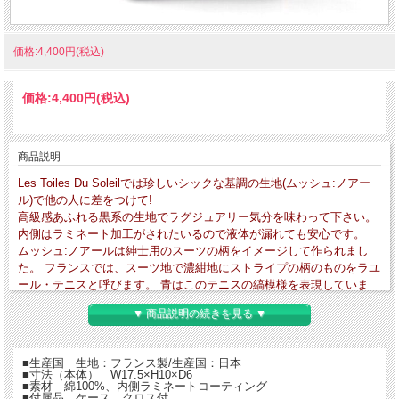
価格:4,400円(税込)
価格:
4,400円
(税込)
商品説明
Les Toiles Du Soleilでは珍しいシックな基調の生地(ムッシュ:ノアー
ル)で他の人に差をつけて!
高級感あふれる黒系の生地でラグジュアリー気分を味わって下さい。
内側はラミネート加工がされたいるので液体が漏れても安心です。
ムッシュ:ノアールは紳士用のスーツの柄をイメージして作られまし
た。 フランスでは、スーツ地で濃紺地にストライプの柄のものをラユ
ール・テニスと呼びます。 青はこのテニスの縞模様を表現していま
【送料無料】
す。
▼ 商品説明の続きを見る ▼
■生産国 生地：フランス製/生産国：日本
■寸法（本体） W17.5×H10×D6
■素材 綿100%、内側ラミネートコーティング
■付属品 ケース、クロス付