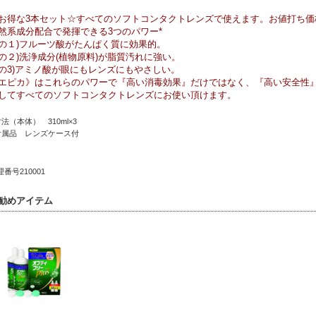
お得な3本セット☆すべてのソフトコンタクトレンズで使えます。お値打ち価格￥
然系成分配合で発揮できる3つのパワー*
の１)フルーツ酸がたんぱく質に効果的。
の２)洗浄成分(植物原料)が脂質汚れに強い。
の3)アミノ酸が眼にもレンズにもやさしい。
エピカ》はこれらのパワーで『高い消毒効果』だけではなく、『高い安全性
してすべてのソフトコンタクトレンズにお使い頂けます。
寸法（本体） 310ml×3
付属品 レンズケース付
番号210001
勧めアイテム