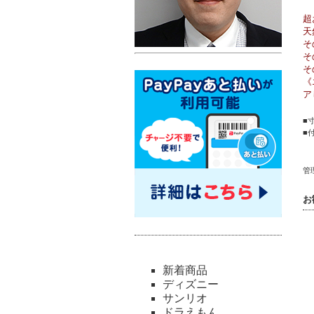
超
天
そ
そ
そ
《
ア
■
■
管理
お
新着商品
ディズニー
サンリオ
ドラえもん