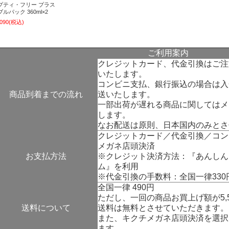
プティ・フリー プラス
ルパック 360ml×2
,090
(税込)
ご利用案内
クレジットカード、代金引換はご注
いたします。
コンビニ支払、銀行振込の場合は入
商品到着までの流れ
送いたします。
一部出荷が遅れる商品に関してはメ
します。
なお配送は原則、日本国内のみとさ
クレジットカード／代金引換／コン
メガネ店頭決済
お支払方法
※クレジット決済方法：『
あんしん
ム
』を利用
※代金引換の手数料：全国一律330
全国一律 490円
ただし、一回の商品お買上げ額が5,
送料について
送料は無料とさせていただきます。
また、キクチメガネ店頭決済を選択
ます。