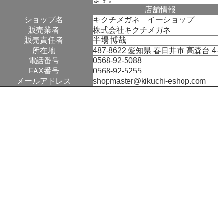
店舗情報
ショップ名
キクチメガネ イーショップ
販売業者
株式会社キクチメガネ
販売責任者
半場 博哉
所在地
487-8622 愛知県 春日井市 高森台 4‐
電話番号
0568-92-5088
FAX番号
0568-92-5255
メールアドレス
shopmaster@kikuchi-eshop.com