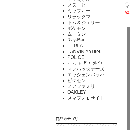
オ
スヌーピー
ダブ
ミッフィー
¥2
リラックマ
トム＆ジェリー
ポケモン
ムーミン
Ray-Ban
FURLA
LANVIN en Bleu
POLICE
ﾚ･ﾄﾜｰﾙ･ﾃﾞｭ･ｿﾚｲﾕ
マンハッタナーズ
エッシェンバッハ
ビクセン
ノアファミリー
OAKLEY
スマフォ📱サイト
商品カテゴリ