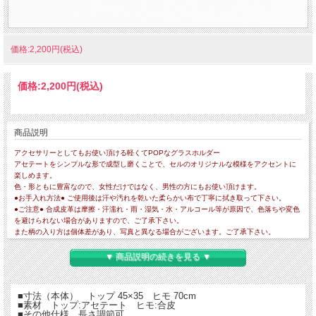
価格:2,200円(税込)
価格:
2,200円
(税込)
商品説明
アクセサリーとしてもお使い頂ける軽くてPOPなグラスホルダー
アセテートをシンプルな形で成型し磨くことで、セルのオリジナルな模様をアクセントに
楽しめます。
色・形ともに豊富なので、女性だけではなく、男性の方にもお使い頂けます。
●お手入れ方法● ご使用後は汗や汚れを乾いた柔らかい布で丁寧に拭き取って下さい。
●ご注意● 合成皮革は摩擦・汗濡れ・雨・湿気・水・アルコール等が原因で、色落ちや変色
を避けられない場合がありますので、ご了承下さい。
また柄の入り方は個体差があり、写真と異なる場合がございます。ご了承下さい。
▼ 商品説明の続きを見る ▼
■寸法（本体） トップ 45×35 ヒモ 70cm
■素材 トップ:アセテート ヒモ:合皮
■その他仕様 長さ調節可