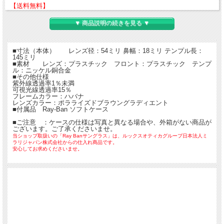
【送料無料】
▼ 商品説明の続きを見る ▼
■寸法（本体） レンズ径：54ミリ 鼻幅：18ミリ テンプル長：
145ミリ
■素材 レンズ：プラスチック フロント：プラスチック テンプ
ル：ニッケル銅合金
■その他仕様
紫外線透過率1％未満
可視光線透過率15％
フレームカラー：ハバナ
レンズカラー：ポラライズドブラウングラディエント
■付属品 Ray-Ban ソフトケース
■ご注意 ：ケースの仕様は写真と異なる場合や、外箱がない商品が
ございます。ご了承くださいませ。
当ショップ取扱いの「Ray Banサングラス」は、ルックスオティカグループ日本法人ミ
ラリジャパン株式会社からの仕入れ商品です。
安心してお求めくださいませ。