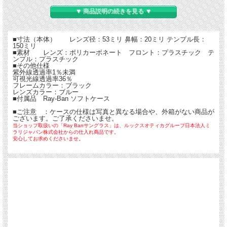
▼ 商品説明の続きを見る ▼
■寸法（本体） レンズ径：53ミリ 鼻幅：20ミリ テンプル長：
150ミリ
■素材 レンズ：ポリカーボネート フロント：プラスチック テ
ンプル：プラスチック
■その他仕様
紫外線透過率1％未満
可視光線透過率36％
フレームカラー：ブラック
レンズカラー：ブルー
■付属品 Ray-Ban ソフトケース
■ご注意 ：ケースの仕様は写真と異なる場合や、外箱がない商品が
ございます。ご了承くださいませ。
当ショップ取扱いの「Ray Banサングラス」は、ルックスオティカグループ日本法人ミ
ラリジャパン株式会社からの仕入れ商品です。
安心してお求めくださいませ。