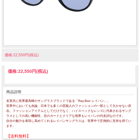
価格:22,550円(税込)
価格:
22,550円
(税込)
商品説明
名実共に世界最高峰のサングラスブランドである「Ray-Ban レイバン」。
世界中においても勿論、日本でも多くの芸能人のファッションの一部として欠かせない存
在。ファッションアイテムとしてだけでなく、ハイスペックなレンズに代表されるサング
ラスとしての高い機能性、目のガードとクリアな視界もレイバンの代名詞なのです。
自分の魅力を表現し高めてくれるレイバンサングラスは、世界中で圧倒的に支持を得てい
ます。
【送料無料】