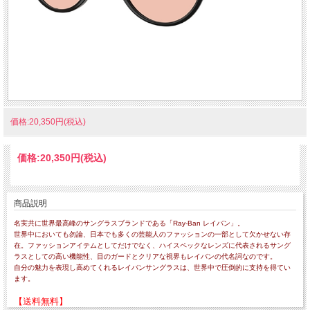
価格:20,350円(税込)
価格:
20,350円
(税込)
商品説明
名実共に世界最高峰のサングラスブランドである「Ray-Ban レイバン」。
世界中においても勿論、日本でも多くの芸能人のファッションの一部として欠かせない存
在。ファッションアイテムとしてだけでなく、ハイスペックなレンズに代表されるサング
ラスとしての高い機能性、目のガードとクリアな視界もレイバンの代名詞なのです。
自分の魅力を表現し高めてくれるレイバンサングラスは、世界中で圧倒的に支持を得てい
ます。
【送料無料】