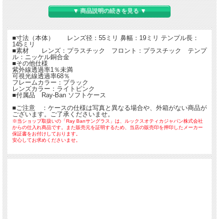
▼ 商品説明の続きを見る ▼
■寸法（本体） レンズ径：55ミリ 鼻幅：19ミリ テンプル長：
145ミリ
■素材 レンズ：プラスチック フロント：プラスチック テンプ
ル：ニッケル銅合金
■その他仕様
紫外線透過率1％未満
可視光線透過率68％
フレームカラー：ブラック
レンズカラー：ライトピンク
■付属品 Ray-Ban ソフトケース
■ご注意 ：ケースの仕様は写真と異なる場合や、外箱がない商品が
ございます。ご了承くださいませ。
※当ショップ取扱いの「Ray Banサングラス」は、ルックスオティカジャパン株式会社
からの仕入れ商品です。また販売元を証明するため、当店の販売印を押印したメーカー
保証書をお付けしております。
安心してお求めくださいませ。