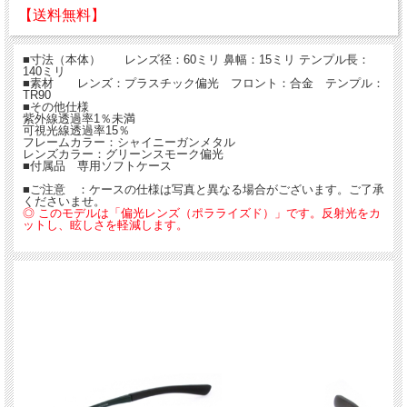
【送料無料】
■寸法（本体） レンズ径：60ミリ 鼻幅：15ミリ テンプル長：
140ミリ
■素材 レンズ：プラスチック偏光 フロント：合金 テンプル：
TR90
■その他仕様
紫外線透過率1％未満
可視光線透過率15％
フレームカラー：シャイニーガンメタル
レンズカラー：グリーンスモーク偏光
■付属品 専用ソフトケース
■ご注意 ：ケースの仕様は写真と異なる場合がございます。ご了承
くださいませ。
◎ このモデルは「偏光レンズ（ポラライズド）」です。反射光をカ
ットし、眩しさを軽減します。