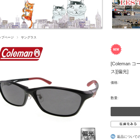
ップページ
サングラス
[Coleman コ
ス][偏光]
価格:
数量:
返品について