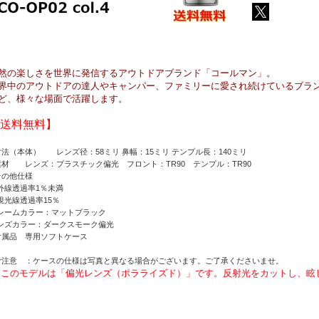
然の楽しさを世界に発信するアウトドアブランド「コールマン」。
界中のアウトドアの達人やキャンパー、ファミリーに愛され続けているブラ
ど、様々な場面で活躍します。
送料無料】
寸法（本体） レンズ径：58ミリ 鼻幅：15ミリ テンプル長：140ミリ
素材 レンズ：プラスチック偏光 フロント：TR90 テンプル：TR90
その他仕様
外線透過率1％未満
視光線透過率15％
レームカラー：マットブラック
ンズカラー：ダークスモーク偏光
付属品 専用ソフトケース
ご注意 ：ケースの仕様は写真と異なる場合がございます。ご了承くださいませ。
 このモデルは「偏光レンズ（ポラライズド）」です。反射光をカットし、眩