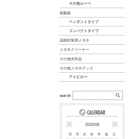
その他ルーペ
老眼鏡
ペンダントタイプ
コンパクトタイプ
花粉対策用メガネ
メガネクリーナー
その他光学品
その他メガネグッズ
アイピロー
2026/08
日
月
火
水
木
金
土