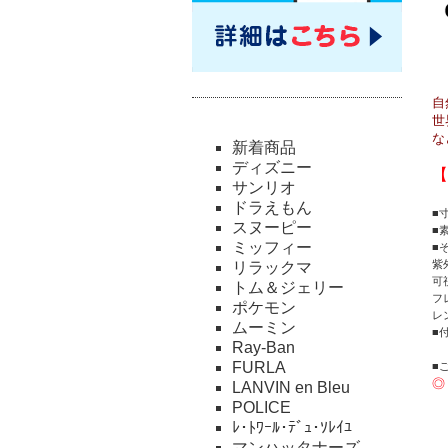
自
世
な
新着商品
ディズニー
【
サンリオ
ドラえもん
■
スヌーピー
■
ミッフィー
■
紫
リラックマ
可
トム＆ジェリー
フ
ポケモン
レ
ムーミン
■
Ray-Ban
FURLA
■
◎
LANVIN en Bleu
POLICE
ﾚ･ﾄﾜｰﾙ･ﾃﾞｭ･ｿﾚｲﾕ
マンハッタナーズ