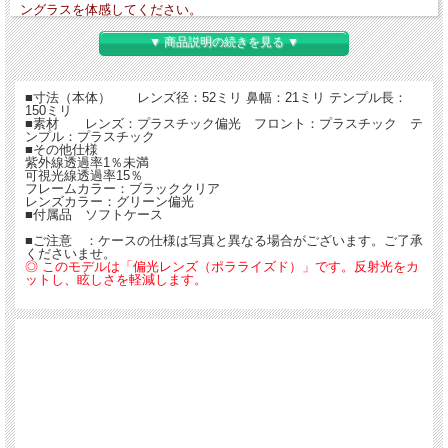
ングラスを体感してください。
▼ 商品説明の続きを見る ▼
【送料無料】
■寸法（本体） レンズ径：52ミリ 鼻幅：21ミリ テンプル長：
150ミリ
■素材 レンズ：プラスチック偏光 フロント：プラスチック テ
ンプル：プラスチック
■その他仕様
紫外線透過率1％未満
可視光線透過率15％
フレームカラー：ブラッククリア
レンズカラー：グリーン偏光
■付属品 ソフトケース
■ご注意 ：ケースの仕様は写真と異なる場合がございます。ご了承
くださいませ。
◎ このモデルは「偏光レンズ（ポラライズド）」です。反射光をカ
ットし、眩しさを軽減します。