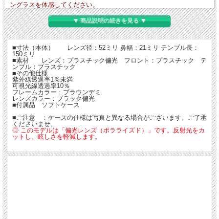
ングラスを体感してください。
▼ 商品説明の続きを見る ▼
【送料無料】
■寸法（本体） レンズ径：52ミリ 鼻幅：21ミリ テンプル長：
150ミリ
■素材 レンズ：プラスチック偏光 フロント：プラスチック テ
ンプル：プラスチック
■その他仕様
紫外線透過率1％未満
可視光線透過率10％
フレームカラー：ブラウンデミ
レンズカラー：ブラック偏光
■付属品 ソフトケース
■ご注意 ：ケースの仕様は写真と異なる場合がございます。ご了承
くださいませ。
◎ このモデルは「偏光レンズ（ポラライズド）」です。反射光をカ
ットし、眩しさを軽減します。