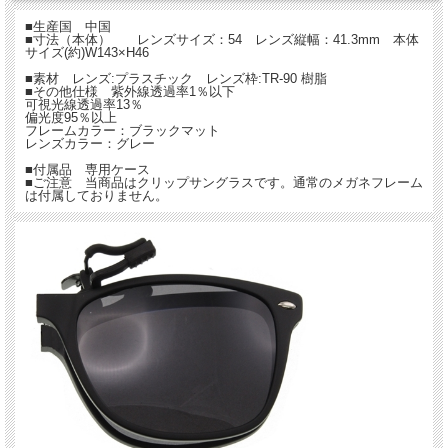
■生産国 中国
■寸法（本体） レンズサイズ：54 レンズ縦幅：41.3mm 本体
サイズ(約)W143×H46
■素材 レンズ:プラスチック レンズ枠:TR-90 樹脂
■その他仕様 紫外線透過率1％以下
可視光線透過率13％
偏光度95％以上
フレームカラー：ブラックマット
レンズカラー：グレー
■付属品 専用ケース
■ご注意 当商品はクリップサングラスです。通常のメガネフレーム
は付属しておりません。