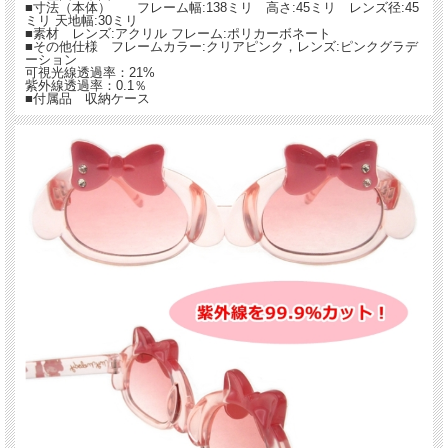
■寸法（本体） フレーム幅:138ミリ 高さ:45ミリ レンズ径:45
ミリ 天地幅:30ミリ
■素材 レンズ:アクリル フレーム:ポリカーボネート
■その他仕様 フレームカラー:クリアピンク，レンズ:ピンクグラデ
ーション
可視光線透過率：21%
紫外線透過率：0.1％
■付属品 収納ケース